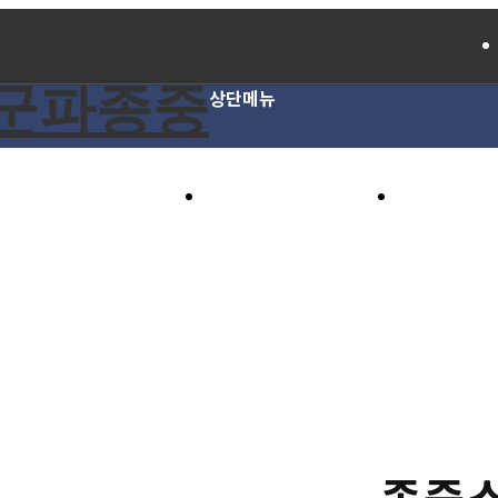
상단메뉴
종중소식
전주류씨 소개
종중
종중