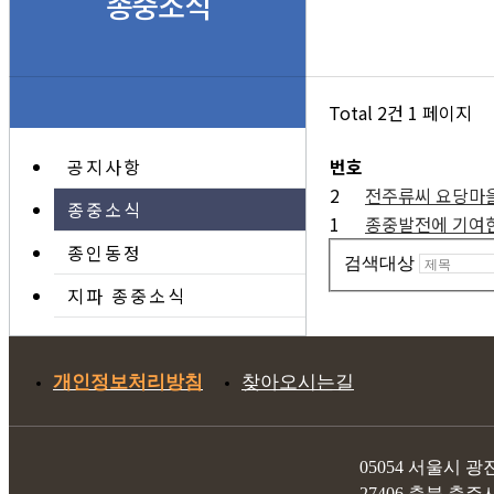
종중소식
Total 2건
1 페이지
공지사항
번호
2
전주류씨 요당마을
종중소식
1
종중발전에 기여한
종인동정
검색대상
지파 종중소식
개인정보처리방침
찾아오시는길
05054 서울시 광진
27406 충북 충주