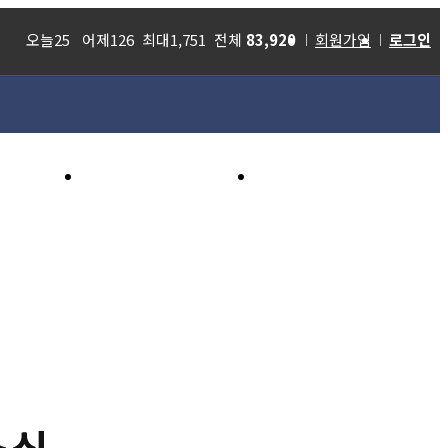
오늘25 어제126 최대1,751 전체
83,920
회원가입
로그인
상식
참여마당
인터넷족보
소식