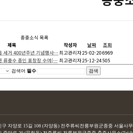
종중소식 목록
제목
작성자
날짜
조회
 세거 400년주년 기념행사…
최고관리자
25-02-20
6969
 류충수 종인 표창장 수여(…
최고관리자
25-12-24
505
검색어
필수
구 자양로 15길 108 (자양동) 전주류씨전릉부원군종중 서울사무소(Tel. 02
시 중앙로 29 (문화동) 전주류씨 전릉부원군종중 충주사무소(Tel 043-8