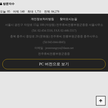
방문자수
오늘: 95 어제: 140 최대: 1,751 전체: 84,276
개인정보처리방침
찾아오시는길
서울시 광진구 자양로 15길 108 (자양동) 전주류씨전릉부원군종중 서울사무소
(Tel. 02-454-5516, FAX 02-446-5517)
충북 충주시 중앙로 29 (문화동) 전주류씨 전릉부원군종중 충주사무소
(Tel 043-844-6845)
이메일 : jeonreungryu@daum.net
전주류씨전릉부원군종중
PC 버전으로 보기