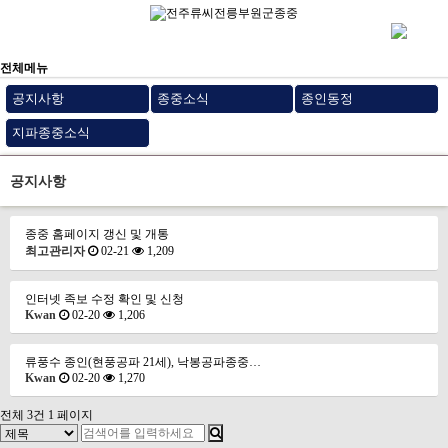
전체메뉴
공지사항
종중소식
종인동정
지파종중소식
공지사항
종중 홈페이지 갱신 및 개통
최고관리자
02-21
1,209
인터넷 족보 수정 확인 및 신청
Kwan
02-20
1,206
류풍수 종인(현풍공파 21세), 낙봉공파종중…
Kwan
02-20
1,270
전체 3건
1 페이지