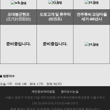
오대봉군현조
도로고개 및 류주막
전주류씨 요당마을
(
五代封君顯祖
)
(
柳酒幕
)
세거 400년사
준비중입니다.
준비중입니다.
방문자수
오늘: 170 어제: 140 최대: 1,751 전체: 84,351
개인정보처리방침
찾아오시는길
서울시 광진구 자양로 15길 108 (자양동) 전주류씨전릉부원군종중 서울사무소
(Tel. 02-454-5516, FAX 02-446-5517)
충북 충주시 중앙로 29 (문화동) 전주류씨 전릉부원군종중 충주사무소