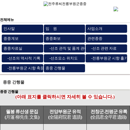
전체메뉴
인사말
임 원
사업소개
중중계보
종중화보
관련종중
종중자료실
-선조 관직 및 품계 관련 자료
-선조 관련 자료
-선조의 역사적 기록
-선조묘소 위치도
-전릉부원군 시향 홀기
-전릉부원군 시향 축문
종중 간행물
종중 간행물
종중 간행물
(아래 표지를 클릭하시면 자세히 볼 수 있습니다.)
월봉 류선생 문집
전양부원군 유적
전창군.전평군 유록
(
月篷 柳先生 文集
)
(
全陽府院君 遺蹟
)
(
全昌君.全平君 遺錄
)