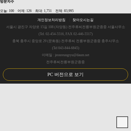
방문자수
오늘: 100 어제: 126 최대: 1,751 전체: 83,995
개인정보처리방침
찾아오시는길
서울시 광진구 자양로 15길 108 (자양동) 전주류씨전릉부원군종중 서울사무소
(Tel. 02-454-5516, FAX 02-446-5517)
충북 충주시 중앙로 29 (문화동) 전주류씨 전릉부원군종중 충주사무소
(Tel 043-844-6845)
이메일 : jeonreungryu@daum.net
전주류씨전릉부원군종중
PC 버전으로 보기