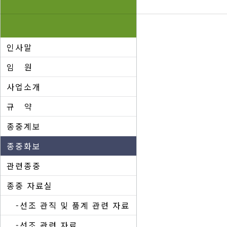
인사말
임 원
사업소개
규 약
종중계보
종중화보
관련종중
종중 자료실
-선조 관직 및 품계 관련 자료
-선조 관련 자료