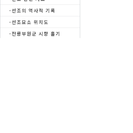
-선조의 역사적 기록
-선조묘소 위치도
-전릉부원군 시향 홀기
-전릉부원군 시향 축문
종중 간행물
1. 선조 묘소 및 유적 화보
3. 4세 집의공(휘 말손) 묘비 제막식(2012.4.15) 화보
5. 낙봉공종중 특별강연회(2013.5.15) 화보
7. 류주막 유래비 제막식(2014.10.22) 화보