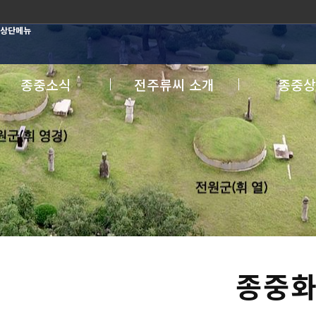
상단메뉴
종중소식
전주류씨 소개
종중상
종중