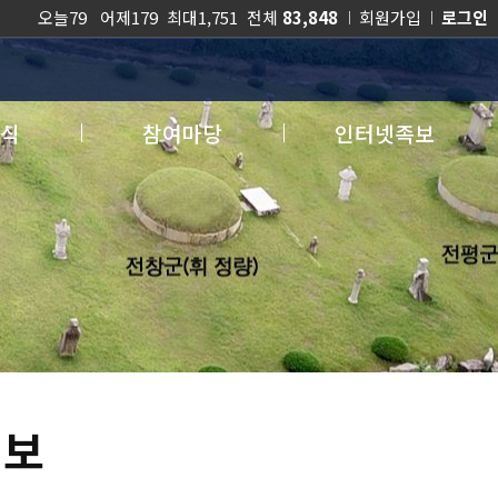
오늘79 어제179 최대1,751 전체
83,848
회원가입
로그인
식
참여마당
인터넷족보
화보