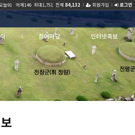
늘91 어제146 최대1,751 전체
84,132
회원가입
로그인
식
참여마당
인터넷족보
화보