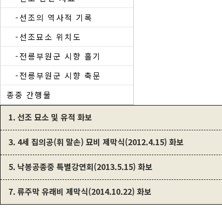
-선조의 역사적 기록
-선조묘소 위치도
-전릉부원군 시향 홀기
-전릉부원군 시향 축문
종중 간행물
1. 선조 묘소 및 유적 화보
3. 4세 집의공(휘 말손) 묘비 제막식(2012.4.15) 화보
5. 낙봉공종중 특별강연회(2013.5.15) 화보
7. 류주막 유래비 제막식(2014.10.22) 화보