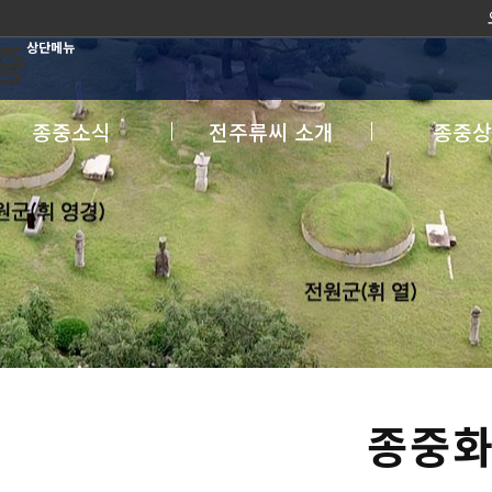
오
상단메뉴
종중소식
전주류씨 소개
종중상
종중