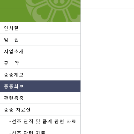
인사말
임 원
사업소개
규 약
종중계보
종중화보
관련종중
종중 자료실
-선조 관직 및 품계 관련 자료
-선조 관련 자료