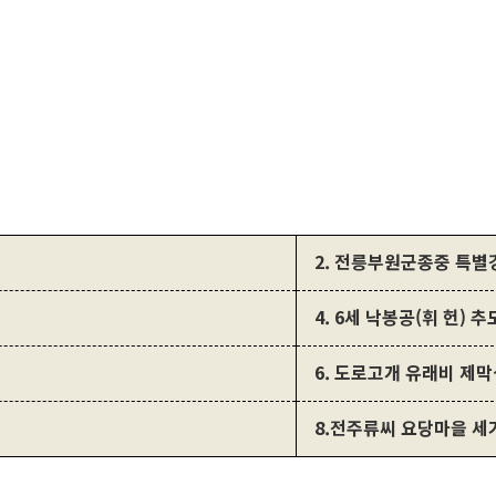
2. 전릉부원군종중 특별강연
4. 6세 낙봉공(휘 헌) 추
6. 도로고개 유래비 제막식(
8.전주류씨 요당마을 세거